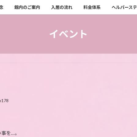
念
館内のご案内
入居の流れ
料金体系
ヘルパース
イベント
o178
い事を…。