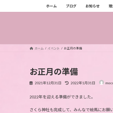
コ
ナ
ホーム
ブログ
お知らせ
理
ン
ビ
テ
ゲ
ン
ー
ツ
シ
へ
ョ
ス
ン
キ
に
ホーム
イベント
お正月の準備
ッ
移
プ
動
お正月の準備
最
2021年12月31日
2022年1月31日
moc
終
更
2022年を迎える準備ができました。
新
日
時
さくら神社も完成して、みんなで絵馬にお願
: