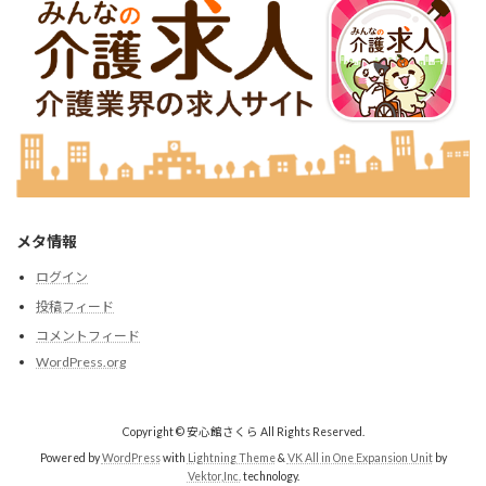
メタ情報
ログイン
投稿フィード
コメントフィード
WordPress.org
Copyright © 安心館さくら All Rights Reserved.
Powered by
WordPress
with
Lightning Theme
&
VK All in One Expansion Unit
by
Vektor,Inc.
technology.